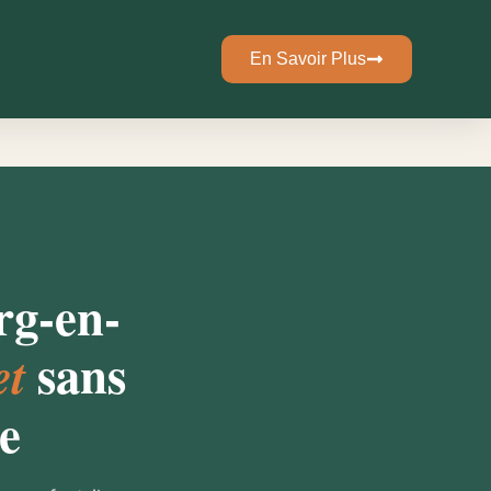
En Savoir Plus
rg-en-
sans
et
e