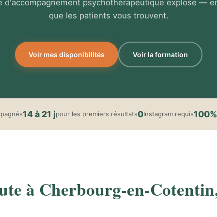
 d'accompagnement psychothérapeutique explose — enc
que les patients vous trouvent.
Voir mes disponibilités
Voir la formation
14 à 21 j
0
100%
mpagnés
pour les premiers résultats
Instagram requis
te à Cherbourg-en-Cotentin, c