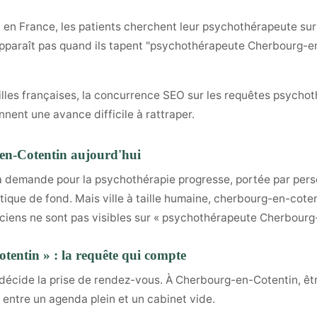
n France, les patients cherchent leur psychothérapeute sur G
'apparaît pas quand ils tapent "psychothérapeute Cherbourg-en
illes françaises, la concurrence SEO sur les requêtes psychot
nnent une avance difficile à rattraper.
en-Cotentin aujourd'hui
a demande pour la psychothérapie progresse, portée par per
ue de fond. Mais ville à taille humaine, cherbourg-en-coten
aticiens ne sont pas visibles sur « psychothérapeute Cherbourg
entin » : la requête qui compte
 décide la prise de rendez-vous. À Cherbourg-en-Cotentin, êtr
ce entre un agenda plein et un cabinet vide.