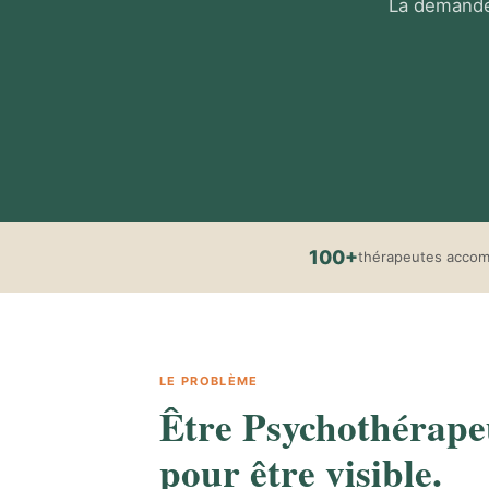
La demande
100+
thérapeutes acco
LE PROBLÈME
Être Psychothérapeu
pour être visible.