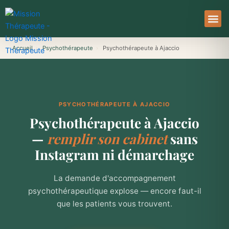
Aller
au
contenu
À Pro
Le Ser
Accueil
›
Psychothérapeute
›
Psychothérapeute à Ajaccio
PSYCHOTHÉRAPEUTE À AJACCIO
Psychothérapeute à Ajaccio
—
remplir son cabinet
sans
Instagram ni démarchage
La demande d'accompagnement
psychothérapeutique explose — encore faut-il
que les patients vous trouvent.