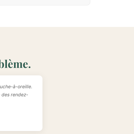
oblème.
uche-à-oreille.
e des rendez-