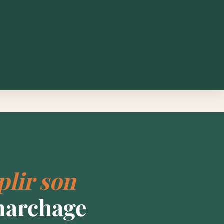
lir son
marchage