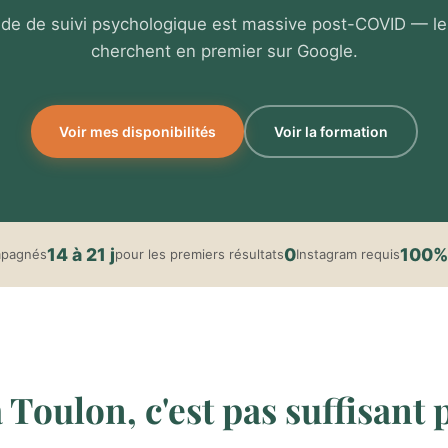
e de suivi psychologique est massive post-COVID — le
cherchent en premier sur Google.
Voir mes disponibilités
Voir la formation
14 à 21 j
0
100%
mpagnés
pour les premiers résultats
Instagram requis
Toulon, c'est pas suffisant p