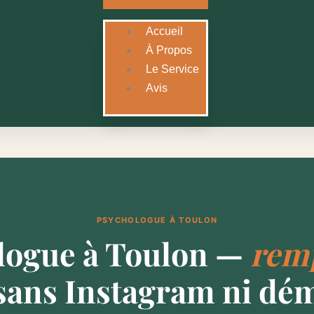
Accueil
À Propos
Le Service
Avis
PSYCHOLOGUE À TOULON
logue à Toulon —
remp
sans Instagram ni dé