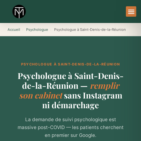
Aller
au
contenu
À Pro
Le Ser
Accueil
›
Psychologue
›
Psychologue à Saint-Denis-de-la-Réunion
PSYCHOLOGUE À SAINT-DENIS-DE-LA-RÉUNION
Psychologue à Saint-Denis-
de-la-Réunion —
remplir
son cabinet
sans Instagram
ni démarchage
La demande de suivi psychologique est
massive post-COVID — les patients cherchent
en premier sur Google.