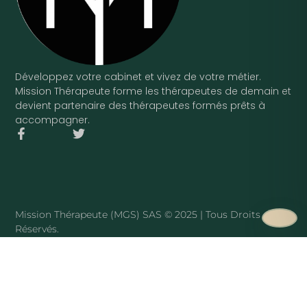
Développez votre cabinet et vivez de votre métier.
Mission Thérapeute forme les thérapeutes de demain et
devient partenaire des thérapeutes formés prêts à
accompagner.
F
T
a
w
c
i
e
t
b
t
o
e
o
r
Mission Thérapeute (MGS) SAS © 2025 | Tous Droits
k
Réservés.
-
f
·
PLAN DU SITE
Mission Thérapeute
Le service
·
Pierre Harmant
·
La méthode
·
Tarifs
·
Avis clients
·
Blog
·
Sophrologue
·
Hypnothérapeute
·
Art-thérapeute