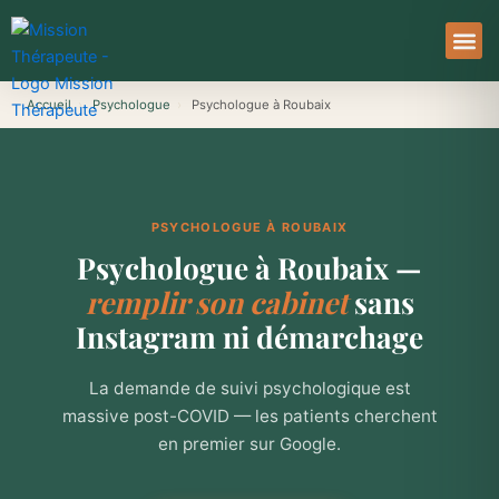
Aller
au
contenu
À Pro
Le Ser
Accueil
›
Psychologue
›
Psychologue à Roubaix
PSYCHOLOGUE À ROUBAIX
Psychologue à Roubaix —
remplir son cabinet
sans
Instagram ni démarchage
La demande de suivi psychologique est
massive post-COVID — les patients cherchent
en premier sur Google.