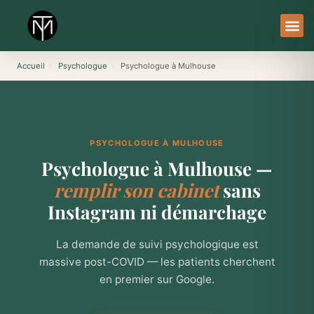
Aller
au
contenu
À Pro
Le Ser
Accueil
›
Psychologue
›
Psychologue à Mulhouse
PSYCHOLOGUE À MULHOUSE
Psychologue à Mulhouse —
remplir son cabinet
sans
Instagram ni démarchage
La demande de suivi psychologique est
massive post-COVID — les patients cherchent
en premier sur Google.