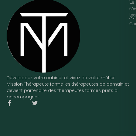
Le
ser
Me
lég
Avi
Co
Développez votre cabinet et vivez de votre métier.
Mission Thérapeute forme les thérapeutes de demain et
devient partenaire des thérapeutes formés prêts à
accompagner.
F
T
a
w
c
i
e
t
b
t
o
e
o
r