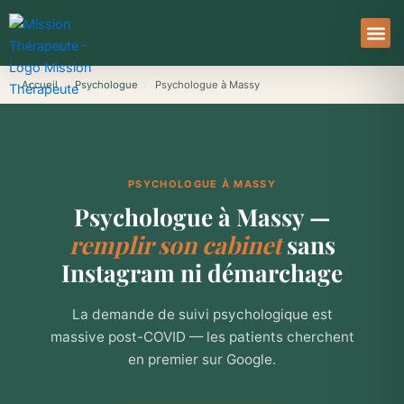
Aller
au
contenu
À Pro
Le Ser
Accueil
›
Psychologue
›
Psychologue à Massy
PSYCHOLOGUE À MASSY
Psychologue à Massy —
remplir son cabinet
sans
Instagram ni démarchage
La demande de suivi psychologique est
massive post-COVID — les patients cherchent
en premier sur Google.