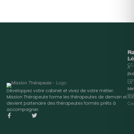
Na
P
Lé
Acc
CG
À
pr
Pol
con
Le
ser
Me
Développez votre cabinet et vivez de votre métier.
lég
Mission Thérapeute forme les thérapeutes de demain et
Avi
devient partenaire des thérapeutes formés prêts à
Co
accompagner.
F
T
a
w
c
i
e
t