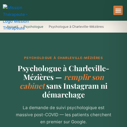
Aller
au
contenu
À Pro
Le Ser
Accueil
›
Psychologue
›
Psychologue à Charleville-Mézières
PSYCHOLOGUE À CHARLEVILLE-MÉZIÈRES
Psychologue à Charleville-
Mézières —
remplir son
cabinet
sans Instagram ni
démarchage
La demande de suivi psychologique est
massive post-COVID — les patients cherchent
en premier sur Google.