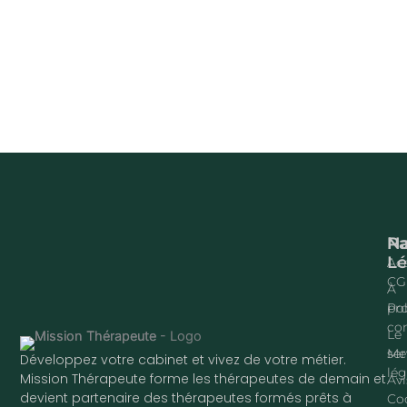
Na
P
Lé
Acc
CG
À
pr
Pol
con
Le
ser
Me
Développez votre cabinet et vivez de votre métier.
lég
Mission Thérapeute forme les thérapeutes de demain et
Avi
devient partenaire des thérapeutes formés prêts à
Co