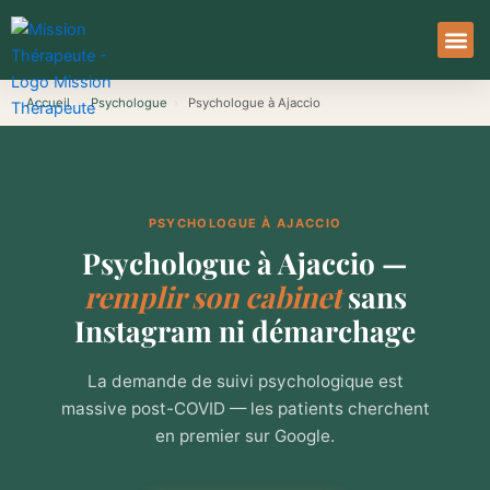
Aller
au
contenu
À Pro
Le Ser
Accueil
›
Psychologue
›
Psychologue à Ajaccio
PSYCHOLOGUE À AJACCIO
Psychologue à Ajaccio —
remplir son cabinet
sans
Instagram ni démarchage
La demande de suivi psychologique est
massive post-COVID — les patients cherchent
en premier sur Google.