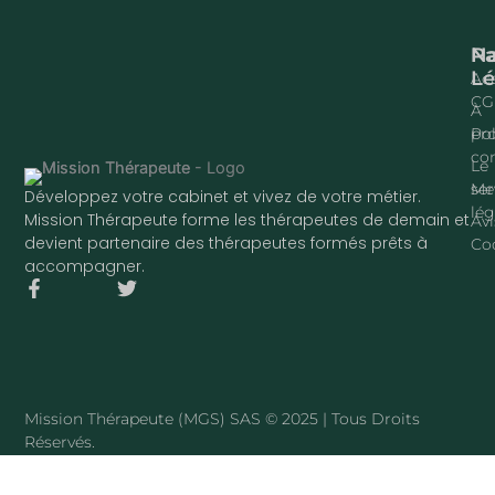
Na
P
Lé
Acc
CG
À
pr
Pol
con
Le
ser
Me
Développez votre cabinet et vivez de votre métier.
lég
Mission Thérapeute forme les thérapeutes de demain et
Avi
devient partenaire des thérapeutes formés prêts à
Co
accompagner.
F
T
a
w
c
i
e
t
b
t
o
e
o
r
Mission Thérapeute (MGS) SAS © 2025 | Tous Droits
k
Réservés.
-
f
·
PLAN DU SITE
Mission Thérapeute