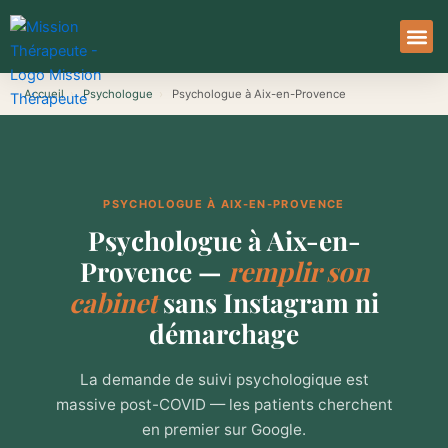
Aller
au
contenu
À Pro
Le Ser
Accueil
›
Psychologue
›
Psychologue à Aix-en-Provence
PSYCHOLOGUE À AIX-EN-PROVENCE
Psychologue à Aix-en-
Provence —
remplir son
cabinet
sans Instagram ni
démarchage
La demande de suivi psychologique est
massive post-COVID — les patients cherchent
en premier sur Google.