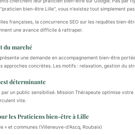
nts cherchent leur praticien bien-être sur Google. Pas par fly
 "praticien bien-être Lille", vous n'existez tout simplement pas
illes françaises, la concurrence SEO sur les requêtes bien-être
nnent une avance difficile à rattraper.
tat du marché
nts, présente une demande en accompagnement bien-être portée 
les approches concrètes. Les motifs : relaxation, gestion du str
le est déterminante
hé par un public sensibilisé. Mission Thérapeute optimise vot
culent vite.
r les Praticiens bien-être à Lille
ille » et communes (Villeneuve-d'Ascq, Roubaix)