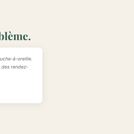
oblème.
uche-à-oreille.
e des rendez-