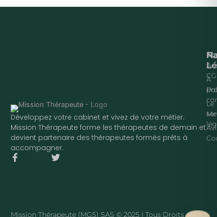
Na
P
Lé
Acc
CG
À
pr
Pol
con
Le
ser
Me
Développez votre cabinet et vivez de votre métier.
lég
Mission Thérapeute forme les thérapeutes de demain et
Avi
devient partenaire des thérapeutes formés prêts à
Co
accompagner.
F
T
a
w
c
i
e
t
b
t
o
e
o
r
Mission Thérapeute (MGS) SAS © 2025 | Tous Droits