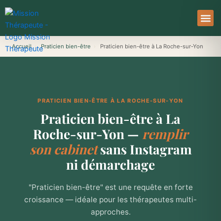
Aller
au
contenu
À Pro
Le Ser
Accueil
›
Praticien bien-être
›
Praticien bien-être à La Roche-sur-Yon
PRATICIEN BIEN-ÊTRE À LA ROCHE-SUR-YON
Praticien bien-être à La
Roche-sur-Yon —
remplir
son cabinet
sans Instagram
ni démarchage
"Praticien bien-être" est une requête en forte
croissance — idéale pour les thérapeutes multi-
approches.