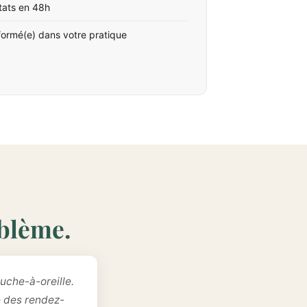
tats en 48h
formé(e) dans votre pratique
oblème.
uche-à-oreille.
e des rendez-