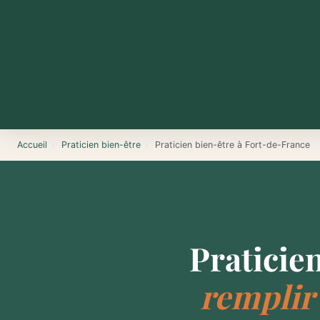
Accueil
›
Praticien bien-être
›
Praticien bien-être à Fort-de-France
Praticie
remplir