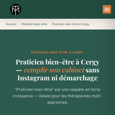
Aller
au
contenu
À Pro
Le Ser
Accueil
›
Praticien bien-être
›
Praticien bien-être à Cergy
PRATICIEN BIEN-ÊTRE À CERGY
Praticien bien-être à Cergy
—
remplir son cabinet
sans
Instagram ni démarchage
"Praticien bien-être" est une requête en forte
croissance — idéale pour les thérapeutes multi-
approches.