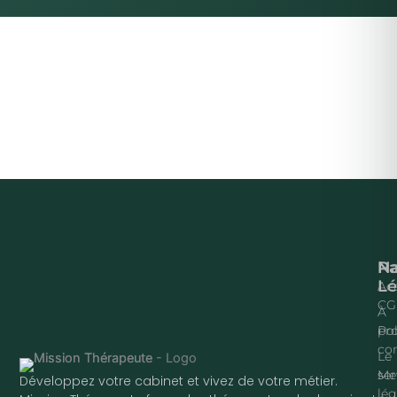
Na
P
Lé
Acc
CG
À
pr
Pol
con
Le
ser
Me
Développez votre cabinet et vivez de votre métier.
lég