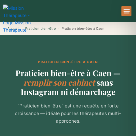
Aller
au
contenu
À Pro
Le Ser
Accueil
›
Praticien bien-être
›
Praticien bien-être à Caen
PRATICIEN BIEN-ÊTRE À CAEN
Praticien bien-être à Caen —
remplir son cabinet
sans
Instagram ni démarchage
"Praticien bien-être" est une requête en forte
croissance — idéale pour les thérapeutes multi-
approches.