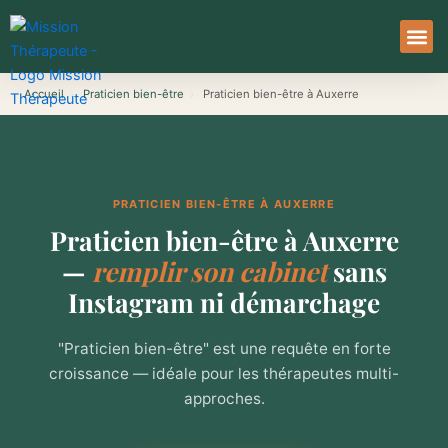
Aller
au
contenu
À Pro
Le Ser
Accueil
›
Praticien bien-être
›
Praticien bien-être à Auxerre
PRATICIEN BIEN-ÊTRE À AUXERRE
Praticien bien-être à Auxerre
—
remplir son cabinet
sans
Instagram ni démarchage
"Praticien bien-être" est une requête en forte
croissance — idéale pour les thérapeutes multi-
approches.