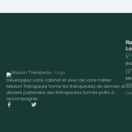
Na
P
Lé
Acc
CG
À
pr
Pol
con
Le
ser
Me
Développez votre cabinet et vivez de votre métier.
lég
Mission Thérapeute forme les thérapeutes de demain et
Avi
devient partenaire des thérapeutes formés prêts à
Co
accompagner.
F
T
a
w
c
i
e
t
b
t
o
e