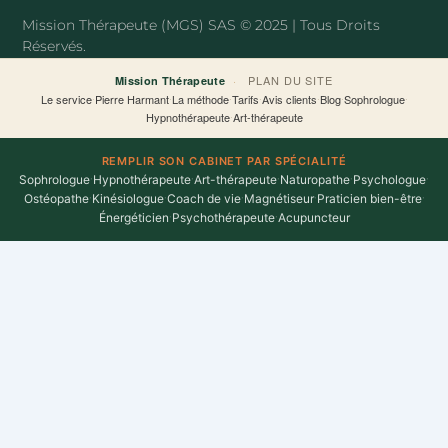
o
r
Mission Thérapeute (MGS) SAS © 2025 | Tous Droits
k
Réservés.
-
f
·
PLAN DU SITE
Mission Thérapeute
Le service
·
Pierre Harmant
·
La méthode
·
Tarifs
·
Avis clients
·
Blog
·
Sophrologue
·
Hypnothérapeute
·
Art-thérapeute
REMPLIR SON CABINET PAR SPÉCIALITÉ
Sophrologue
·
Hypnothérapeute
·
Art-thérapeute
·
Naturopathe
·
Psychologue
·
Ostéopathe
·
Kinésiologue
·
Coach de vie
·
Magnétiseur
·
Praticien bien-être
·
Énergéticien
·
Psychothérapeute
·
Acupuncteur