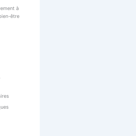
èrement à
bien-être
s
ires
ques