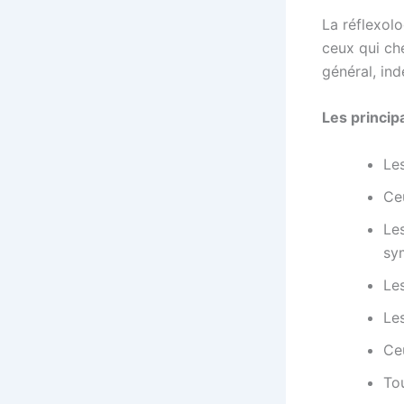
La réflexolo
ceux qui ch
général, in
Les principa
Le
Ce
Le
sy
Le
Le
Ce
To