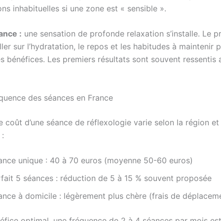
ns inhabituelles si une zone est « sensible ».
ance :
une sensation de profonde relaxation s’installe. Le p
ler sur l’hydratation, le repos et les habitudes à maintenir 
s bénéfices. Les premiers résultats sont souvent ressentis 
réquence des séances en France
e coût d’une séance de réflexologie varie selon la région et
 :
ance unique : 40 à 70 euros (moyenne 50-60 euros)
rfait 5 séances : réduction de 5 à 15 % souvent proposée
ance à domicile : légèrement plus chère (frais de déplacem
éfice optimal, une fréquence de 2 à 4 séances par mois es