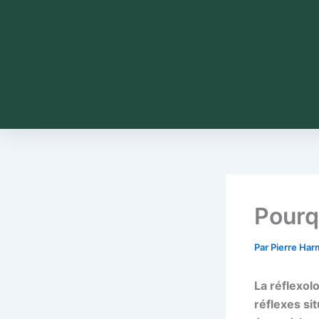
Pourq
Par
Pierre Ha
La réflexol
réflexes sit