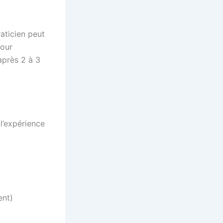
raticien peut
pour
après 2 à 3
 l’expérience
ent)
t