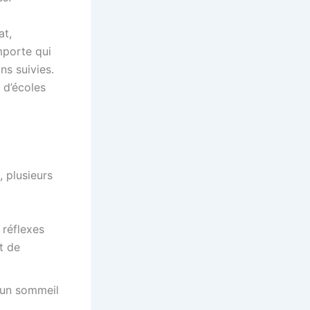
at,
importe qui
ns suivies.
 d’écoles
, plusieurs
 réflexes
t de
 un sommeil