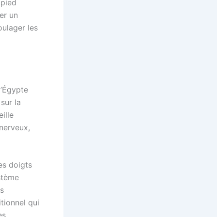
 pied
er un
oulager les
l’Égypte
sur la
ille
 nerveux,
es doigts
ystème
es
tionnel qui
es.