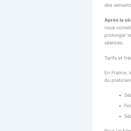
des sensatio
Après la sé
vous conseil
prolonger le
séances.
Tarifs et f
En France, l
du praticien
Sé
Fo
Sé
Pour un bén