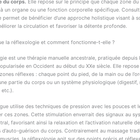
e du corps.
Elle repose sur le principe que chaque zone du
à un organe ou une fonction corporelle spécifique. Consult
e permet de bénéficier d’une approche holistique visant à s
éliorer la circulation et favoriser la détente profonde.
ue la réflexologie et comment fonctionne-t-elle ?
gie est une thérapie manuelle ancestrale, pratiquée depuis 
opularisée en Occident au début du XXe siècle. Elle repose 
zones réflexes : chaque point du pied, de la main ou de l’ore
une partie du corps ou un système physiologique (digestif,
 etc.).
gue utilise des techniques de pression avec les pouces et l
er ces zones. Cette stimulation enverrait des signaux au s
ral, favorisant ainsi la relaxation et l’activation naturelle d
d’auto-guérison du corps. Contrairement au massage tradi
s muscles, la réflexologie agit sur des points précis et réflex