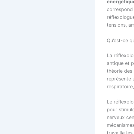
énergétiqu
correspond 
réflexologu
tensions, am
Qu’est-ce q
La réflexolo
antique et p
théorie des 
représente 
respiratoire,
Le réflexolo
pour stimul
nerveux cent
mécanismes 
travaille le