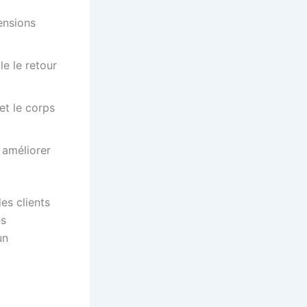
ensions
le le retour
et le corps
 améliorer
es clients
es
un