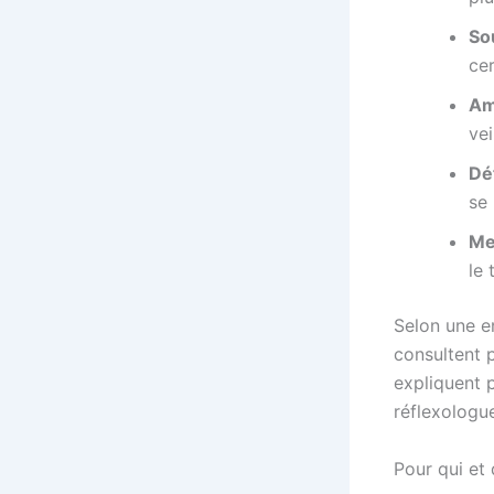
So
cer
Amé
vei
Dé
se
Mei
le 
Selon une e
consultent p
expliquent 
réflexologu
Pour qui et