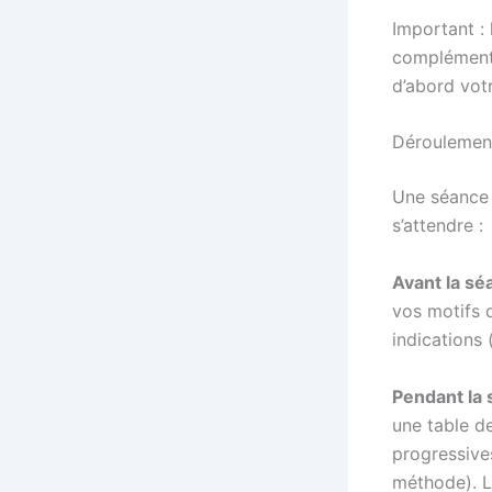
Important : 
complémenta
d’abord vot
Déroulement
Une séance 
s’attendre :
Avant la sé
vos motifs d
indications 
Pendant la 
une table d
progressives
méthode). L