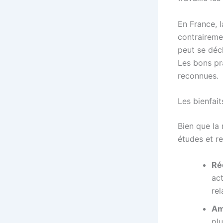
En France, l
contrairemen
peut se décl
Les bons pr
reconnues.
Les bienfait
Bien que la 
études et re
Réd
ac
re
Am
pl