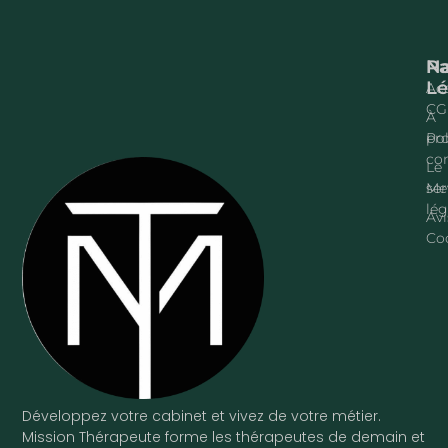
Na
P
Lé
Acc
CG
À
pr
Pol
con
Le
ser
Me
lég
Avi
Co
Développez votre cabinet et vivez de votre métier.
Mission Thérapeute forme les thérapeutes de demain et