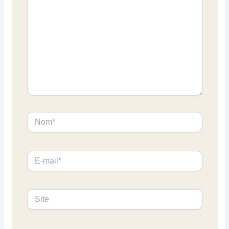
Nom*
E-
mail*
Site