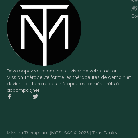
ser
Me
lég
Avi
Co
Développez votre cabinet et vivez de votre métier.
Mission Thérapeute forme les thérapeutes de demain et
devient partenaire des thérapeutes formés prêts à
accompagner.
F
T
a
w
c
i
e
t
b
t
o
e
o
r
Mission Thérapeute (MGS) SAS © 2025 | Tous Droits
k