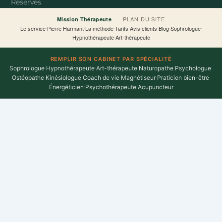
Réservés.
-
f
·
PLAN DU SITE
Mission Thérapeute
Le service
·
Pierre Harmant
·
La méthode
·
Tarifs
·
Avis clients
·
Blog
·
Sophrologue
·
Hypnothérapeute
·
Art-thérapeute
REMPLIR SON CABINET PAR SPÉCIALITÉ
Sophrologue
·
Hypnothérapeute
·
Art-thérapeute
·
Naturopathe
·
Psychologue
·
Ostéopathe
·
Kinésiologue
·
Coach de vie
·
Magnétiseur
·
Praticien bien-être
·
Énergéticien
·
Psychothérapeute
·
Acupuncteur