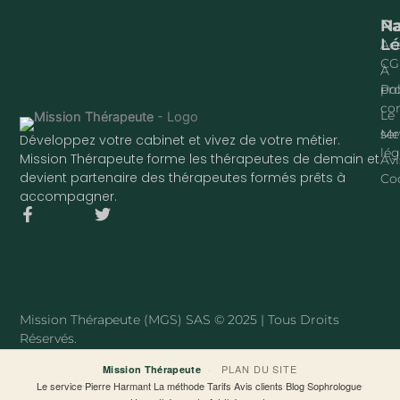
Na
P
Lé
Acc
CG
À
pr
Pol
con
Le
ser
Me
Développez votre cabinet et vivez de votre métier.
lég
Mission Thérapeute forme les thérapeutes de demain et
Avi
devient partenaire des thérapeutes formés prêts à
Co
accompagner.
F
T
a
w
c
i
e
t
b
t
o
e
o
r
Mission Thérapeute (MGS) SAS © 2025 | Tous Droits
k
Réservés.
-
f
·
PLAN DU SITE
Mission Thérapeute
Le service
·
Pierre Harmant
·
La méthode
·
Tarifs
·
Avis clients
·
Blog
·
Sophrologue
·