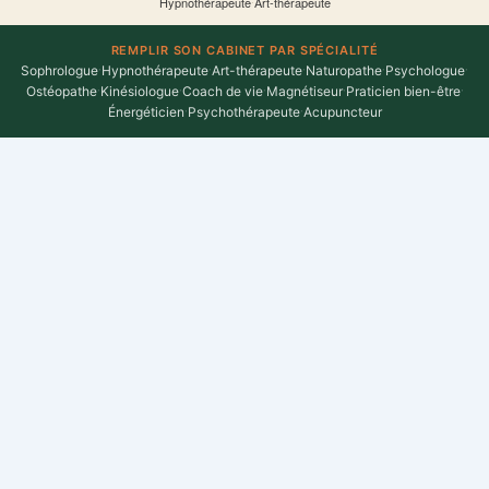
Hypnothérapeute
·
Art-thérapeute
REMPLIR SON CABINET PAR SPÉCIALITÉ
Sophrologue
·
Hypnothérapeute
·
Art-thérapeute
·
Naturopathe
·
Psychologue
·
Ostéopathe
·
Kinésiologue
·
Coach de vie
·
Magnétiseur
·
Praticien bien-être
·
Énergéticien
·
Psychothérapeute
·
Acupuncteur