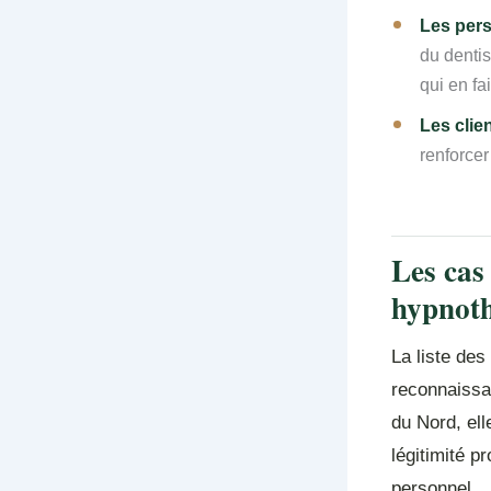
Les pers
du dentis
qui en fa
Les clie
renforce
Les cas
hypnoth
La liste des
reconnaissa
du Nord, el
légitimité 
personnel.