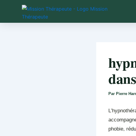
Aller
au
contenu
hypn
dans
Par
Pierre Ha
L’hypnothéra
accompagner
phobie, rédu