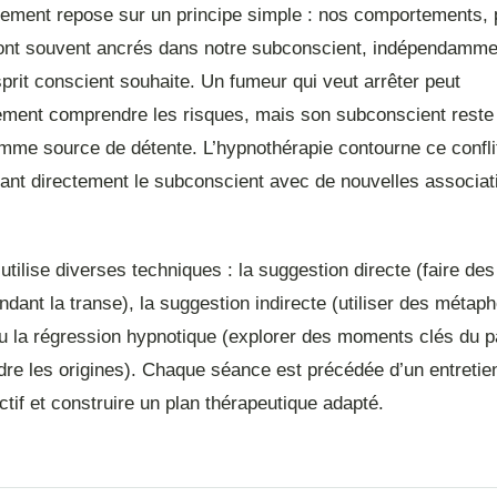
nement repose sur un principe simple : nos comportements, 
ont souvent ancrés dans notre subconscient, indépendamme
prit conscient souhaite. Un fumeur qui veut arrêter peut
lement comprendre les risques, mais son subconscient reste 
omme source de détente. L’hypnothérapie contourne ce conflit
nt directement le subconscient avec de nouvelles associat
 utilise diverses techniques : la suggestion directe (faire des
ndant la transe), la suggestion indirecte (utiliser des métap
 ou la régression hypnotique (explorer des moments clés du 
re les origines). Chaque séance est précédée d’un entretie
jectif et construire un plan thérapeutique adapté.