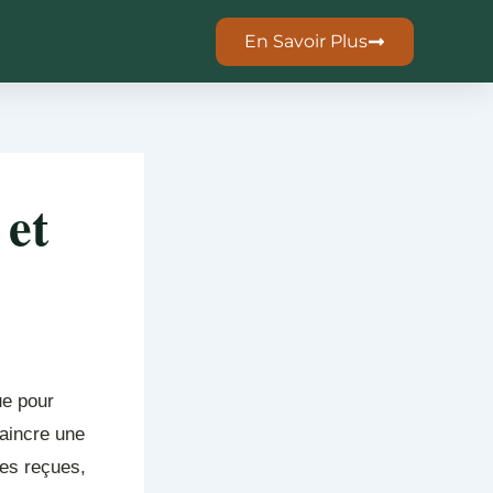
En Savoir Plus
 et
ue pour
vaincre une
ées reçues,