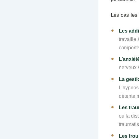
Les cas les 
Les add
travaille
comporte
L’anxiét
nerveux 
La gesti
L’hypnose
détente 
Les trau
ou la dis
traumatis
Les trou