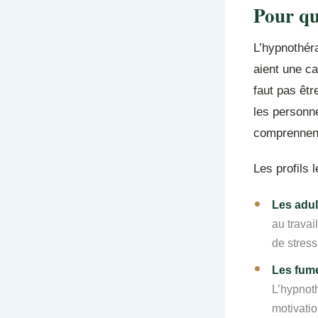
Pour qui
L’hypnothéra
aient une ca
faut pas êtr
les personne
comprennent
Les profils 
Les adul
au travai
de stress
Les fume
L’hypnoth
motivatio