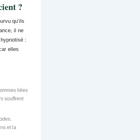
cient ?
urvu qu’ils
nce, il ne
 hypnotisé :
car elles
somnies liées
s souffrent
odes.
ns et la