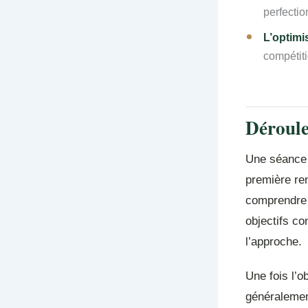
perfectio
L’optimi
compétiti
Déroule
Une séance 
première ren
comprendre l
objectifs co
l’approche.
Une fois l’ob
généralement