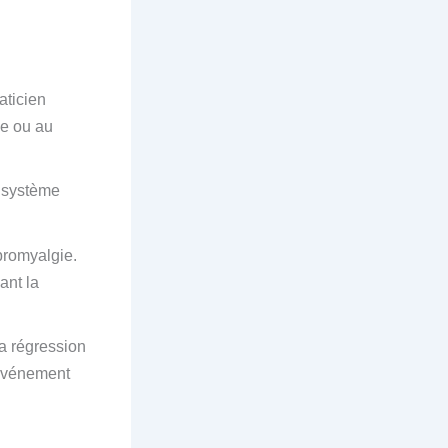
aticien
ce ou au
e système
bromyalgie.
ant la
a régression
l’événement