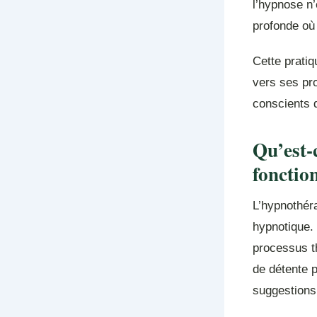
l’hypnose n’
profonde où 
Cette pratiq
vers ses pr
conscients 
Qu’est-
fonction
L’hypnothéra
hypnotique. 
processus th
de détente p
suggestions