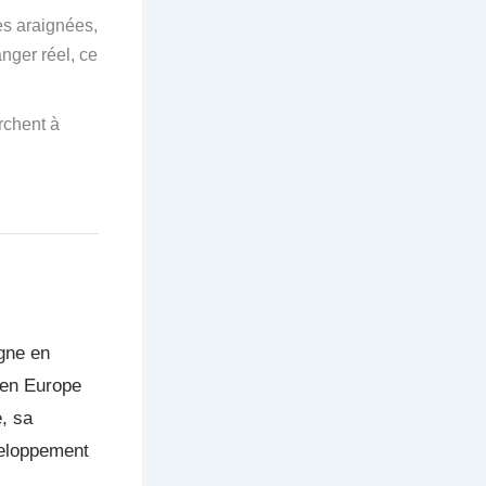
es araignées,
nger réel, ce
rchent à
agne en
 en Europe
, sa
veloppement