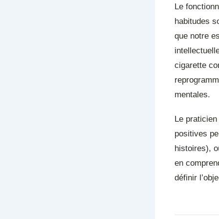
Le fonction
habitudes s
que notre es
intellectuel
cigarette c
reprogramma
mentales.
Le praticien
positives pe
histoires),
en comprend
définir l’ob