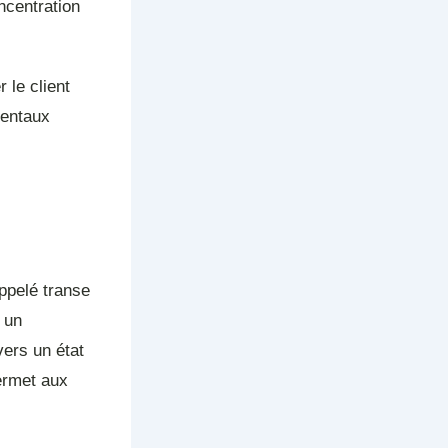
ncentration
 le client
mentaux
appelé transe
 un
vers un état
permet aux