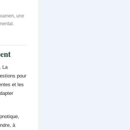
 examen, une
mental.
ment
. La
uestions pour
ntes et les
adapter
ypnotique,
endre, à