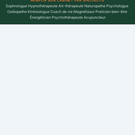
REMPLIR SON CABINET PAR SPÉCIALITÉ
Sophrologue
·
Hypnothérapeute
·
Art-thérapeute
·
Naturopathe
·
Psychologue
·
Ostéopathe
·
Kinésiologue
·
Coach de vie
·
Magnétiseur
·
Praticien bien-être
·
Énergéticien
·
Psychothérapeute
·
Acupuncteur