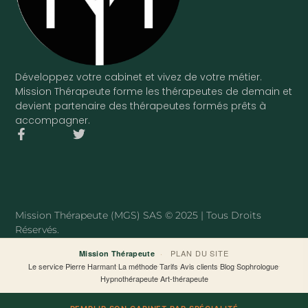
Développez votre cabinet et vivez de votre métier.
Mission Thérapeute forme les thérapeutes de demain et
devient partenaire des thérapeutes formés prêts à
accompagner.
F
T
a
w
c
i
e
t
b
t
o
e
o
r
Mission Thérapeute (MGS) SAS © 2025 | Tous Droits
k
Réservés.
-
f
·
PLAN DU SITE
Mission Thérapeute
Le service
·
Pierre Harmant
·
La méthode
·
Tarifs
·
Avis clients
·
Blog
·
Sophrologue
·
Hypnothérapeute
·
Art-thérapeute