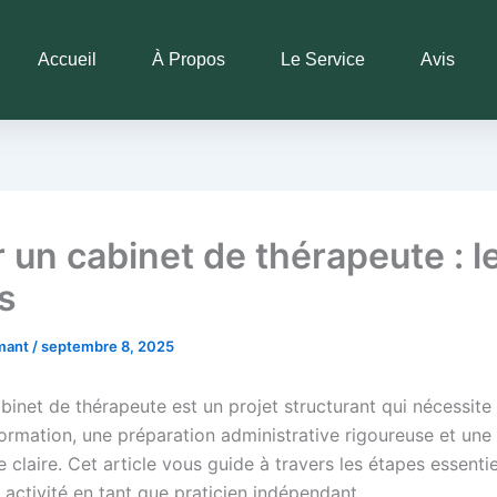
Accueil
À Propos
Le Service
Avis
r un cabinet de thérapeute : l
s
rmant
/
septembre 8, 2025
binet de thérapeute est un projet structurant qui nécessite 
ormation, une préparation administrative rigoureuse et une 
claire. Cet article vous guide à travers les étapes essentie
 activité en tant que praticien indépendant.