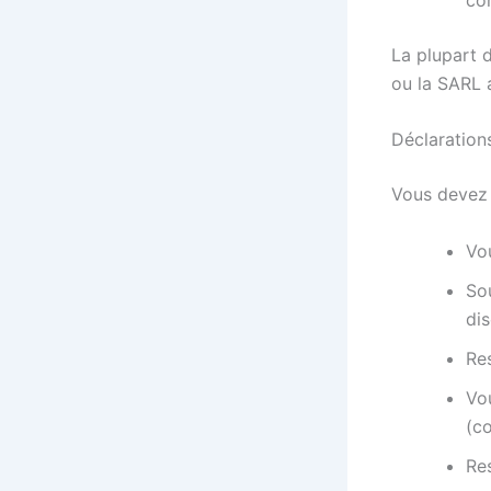
La plupart 
ou la SARL 
Déclaration
Vous devez 
Vou
Sou
dis
Re
Vou
(c
Re