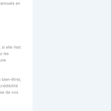
 annuels en
i elle l’est
z les
 une
 bien-être),
rédibilité
èse de vos