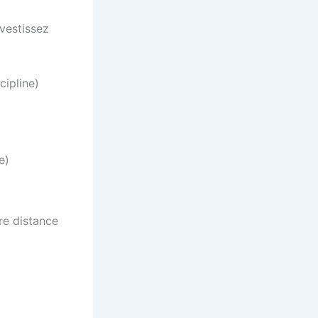
nvestissez
cipline)
e)
re distance