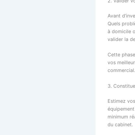
2. Valider v
Avant d’inve
Quels probl
à domicile o
valider la d
Cette phase
vos meilleur
commercial
3. Constitue
Estimez vos
équipement s
minimum réa
du cabinet.