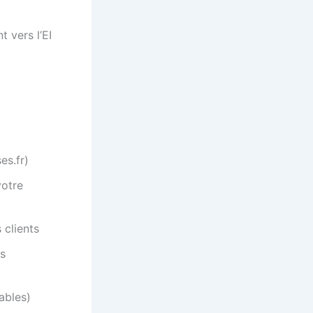
t vers l’EI
es.fr)
votre
 clients
ts
ables)