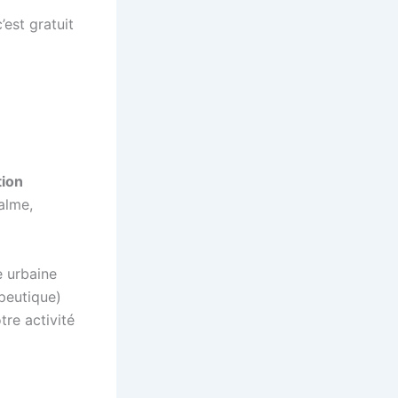
est gratuit
tion
alme,
 urbaine
peutique)
tre activité