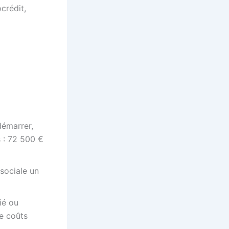
crédit,
démarrer,
s : 72 500 €
 sociale un
ié ou
de coûts