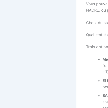
Vous pouvez
NACRE, ou p
Choix du sta
Quel statut 
Trois optio
Mi
fra
HT
EI 
peu
SA
sou
co