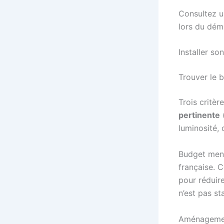
Consultez u
lors du dém
Installer so
Trouver le b
Trois critèr
pertinente
(
luminosité, 
Budget mens
française. 
pour réduire
n’est pas sta
Aménagemen