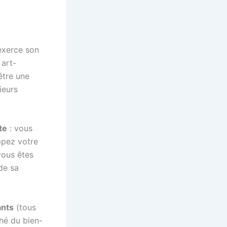
exerce son
 art-
être une
ieurs
te
: vous
ppez votre
vous êtes
 de sa
ants
(tous
ché du bien-