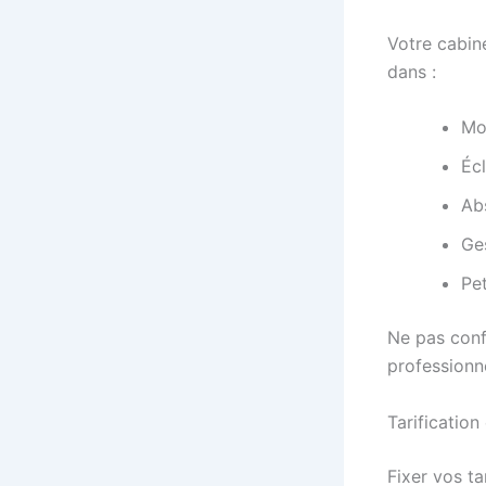
Votre cabine
dans :
Mob
Écl
Ab
Ges
Pe
Ne pas conf
professionn
Tarificatio
Fixer vos ta