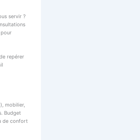
ous servir ?
nsultations
 pour
de repérer
il
, mobilier,
s. Budget
au de confort