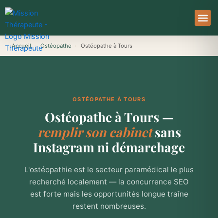
Aller
au
contenu
À Pro
Le Ser
Accueil
›
Ostéopathe
›
Ostéopathe à Tours
OSTÉOPATHE À TOURS
Ostéopathe à Tours —
remplir son cabinet
sans
Instagram ni démarchage
L'ostéopathie est le secteur paramédical le plus
recherché localement — la concurrence SEO
est forte mais les opportunités longue traîne
restent nombreuses.