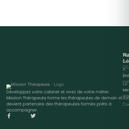
Na
P
Lé
Acc
CG
À
pr
Pol
con
Le
ser
Me
Développez votre cabinet et vivez de votre métier.
lég
Mission Thérapeute forme les thérapeutes de demain et
Avi
devient partenaire des thérapeutes formés prêts à
Co
accompagner.
F
T
a
w
c
i