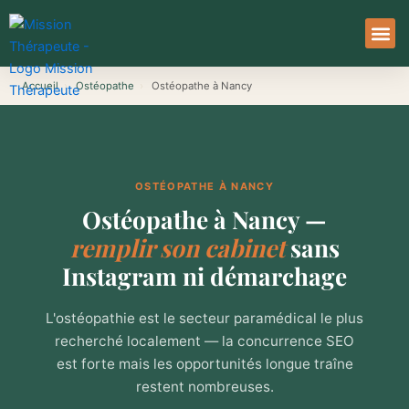
Aller
au
contenu
À Pro
Le Ser
Accueil
›
Ostéopathe
›
Ostéopathe à Nancy
OSTÉOPATHE À NANCY
Ostéopathe à Nancy —
remplir son cabinet
sans
Instagram ni démarchage
L'ostéopathie est le secteur paramédical le plus
recherché localement — la concurrence SEO
est forte mais les opportunités longue traîne
restent nombreuses.