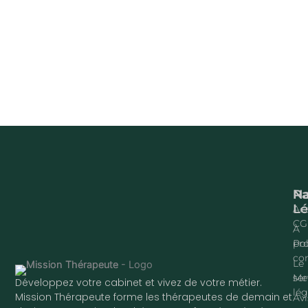
Na
P
Lé
Acc
CG
À
pr
Pol
con
Le
ser
Me
Développez votre cabinet et vivez de votre métier.
lég
Mission Thérapeute forme les thérapeutes de demain et
Avi