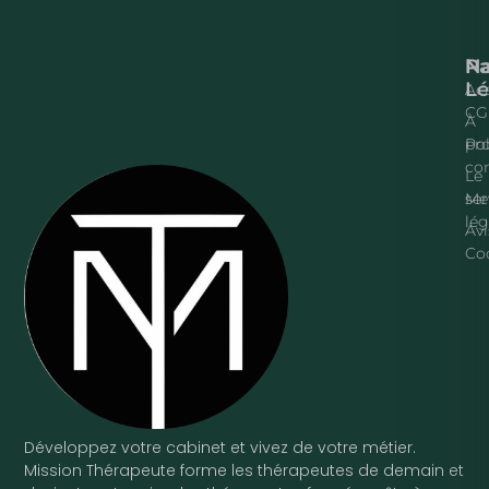
Na
P
Lé
Acc
CG
À
pr
Pol
con
Le
ser
Me
lég
Avi
Co
Développez votre cabinet et vivez de votre métier.
Mission Thérapeute forme les thérapeutes de demain et