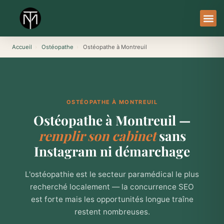
Aller
au
contenu
À Pro
Le Ser
Accueil
›
Ostéopathe
›
Ostéopathe à Montreuil
OSTÉOPATHE À MONTREUIL
Ostéopathe à Montreuil —
remplir son cabinet
sans
Instagram ni démarchage
L'ostéopathie est le secteur paramédical le plus
recherché localement — la concurrence SEO
est forte mais les opportunités longue traîne
restent nombreuses.