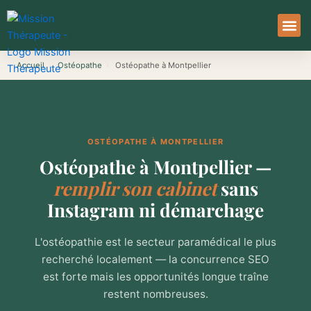
Aller
au
contenu
À Pro
Le Ser
Accueil
›
Ostéopathe
›
Ostéopathe à Montpellier
OSTÉOPATHE À MONTPELLIER
Ostéopathe à Montpellier —
remplir son cabinet
sans
Instagram ni démarchage
L'ostéopathie est le secteur paramédical le plus
recherché localement — la concurrence SEO
est forte mais les opportunités longue traîne
restent nombreuses.