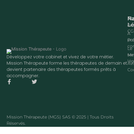
Na
P
Lé
Acc
CG
À
pr
Pol
con
Le
ser
Me
Développez votre cabinet et vivez de votre métier.
lég
Mission Thérapeute forme les thérapeutes de demain et
Avi
devient partenaire des thérapeutes formés prêts à
Co
accompagner.
F
T
a
w
c
i
e
t
b
t
o
e
o
r
Mission Thérapeute (MGS) SAS © 2025 | Tous Droits
k
Réservés.
-
f
·
PLAN DU SITE
Mission Thérapeute