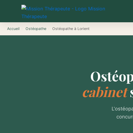
Aller
au
contenu
Accueil
›
Ostéopathe
›
Ostéopathe à Lorient
Ostéop
cabinet
L'ostéopa
concur