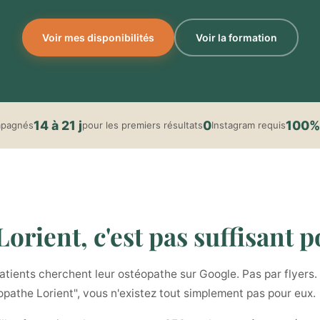
Voir mes disponibilités
Voir la formation
14 à 21 j
0
100%
mpagnés
pour les premiers résultats
Instagram requis
orient, c'est pas suffisant po
tients cherchent leur ostéopathe sur Google. Pas par flyers. 
éopathe Lorient", vous n'existez tout simplement pas pour eux.