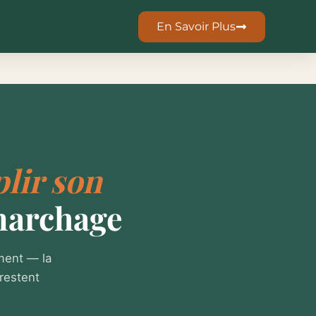
En Savoir Plus
lir son
marchage
ement — la
restent