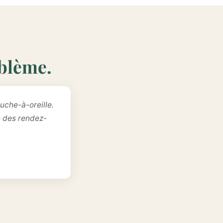
oblème.
uche-à-oreille.
e des rendez-