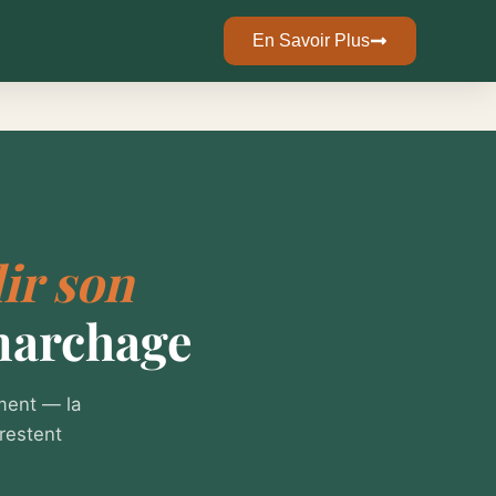
En Savoir Plus
ir son
marchage
ement — la
restent