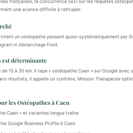
illes françaises, la concurrence SEO sur les requêtes ostéopat
nnent une avance difficile à rattraper.
arché
erchent un ostéopathe passent quasi-systématiquement par G
tagram ni démarchage froid.
en est déterminante
de 15 à 30 km. Il tape « ostéopathe Caen » sur Google avec un
iers résultats, il appelle un confrère. Mission Thérapeute op
our les Ostéopathes à Caen
he Caen » et variantes longue traîne
iche Google Business Profile à Caen