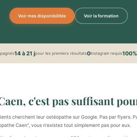
Voir mes disponibilités
Voir la formation
14 à 21 j
0
100%
mpagnés
pour les premiers résultats
Instagram requis
aen, c'est pas suffisant pour
nts cherchent leur ostéopathe sur Google. Pas par flyers. Pa
éopathe Caen", vous n'existez tout simplement pas pour eux.