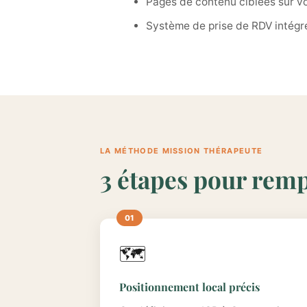
Pages de contenu ciblées sur vo
Système de prise de RDV intégré 
LA MÉTHODE MISSION THÉRAPEUTE
3 étapes pour remp
🗺️
Positionnement local précis