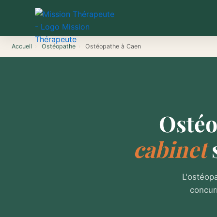
Aller
au
contenu
Accueil
›
Ostéopathe
›
Ostéopathe à Caen
Ostéo
cabinet
L'ostéopa
concur