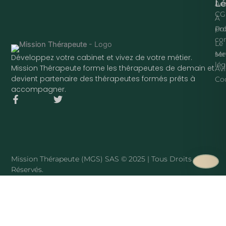
Lé
Acc
CG
À
pr
Pol
con
Le
ser
Me
Développez votre cabinet et vivez de votre métier.
lég
Mission Thérapeute forme les thérapeutes de demain et
Avi
devient partenaire des thérapeutes formés prêts à
Co
accompagner.
F
T
a
w
c
i
e
t
b
t
o
e
o
r
Mission Thérapeute (MGS) SAS © 2025 | Tous Droits
k
Réservés.
-
f
·
PLAN DU SITE
Mission Thérapeute
Le service
·
Pierre Harmant
·
La méthode
·
Tarifs
·
Avis clients
·
Blog
·
Sophrologue
·
Hypnothérapeute
·
Art-thérapeute