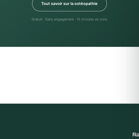
Tout savoir sur la ostéopathie
Gratuit · Sans engagement · 15 minutes en visio
Na
P