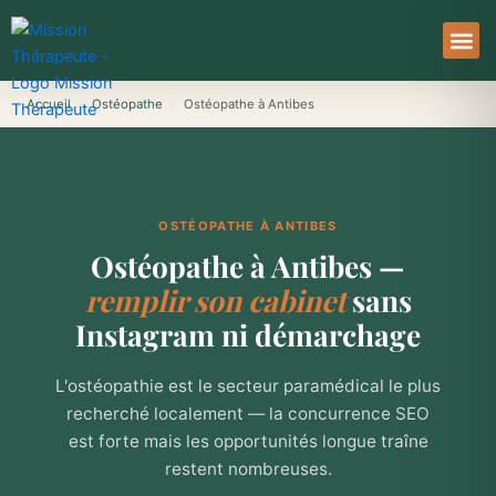
Aller
au
contenu
À Pro
Le Ser
Accueil
›
Ostéopathe
›
Ostéopathe à Antibes
OSTÉOPATHE À ANTIBES
Ostéopathe à Antibes —
remplir son cabinet
sans
Instagram ni démarchage
L'ostéopathie est le secteur paramédical le plus
recherché localement — la concurrence SEO
est forte mais les opportunités longue traîne
restent nombreuses.