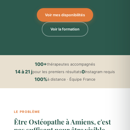
Voir mes disponibilités
Voir la formation
100+
thérapeutes accompagnés
14 à 21 j
0
pour les premiers résultats
Instagram requis
100%
à distance · Équipe France
LE PROBLÈME
Être Ostéopathe à Amiens, c'est
pas suffisant pour être visible.