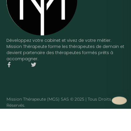
Développez votre cabinet et vivez de votre métier.
Mission Thérapeute forme les thérapeutes de demain et
devient partenaire des thérapeutes formés prêts à
accompagner.
F
T
a
w
c
i
e
t
b
t
o
e
o
r
Mission Thérapeute (MGS) SAS © 2025 | Tous Droits
k
Réservés.
-
f
·
PLAN DU SITE
Mission Thérapeute
Le service
·
Pierre Harmant
·
La méthode
·
Tarifs
·
Avis clients
·
Blog
·
Sophrologue
·
Hypnothérapeute
·
Art-thérapeute