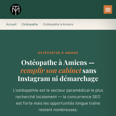
Aller
au
contenu
À Pro
Le Ser
Accueil
›
Ostéopathe
›
Ostéopathe à Amiens
OSTÉOPATHE À AMIENS
Ostéopathe à Amiens —
remplir son cabinet
sans
Instagram ni démarchage
L'ostéopathie est le secteur paramédical le plus
recherché localement — la concurrence SEO
est forte mais les opportunités longue traîne
restent nombreuses.