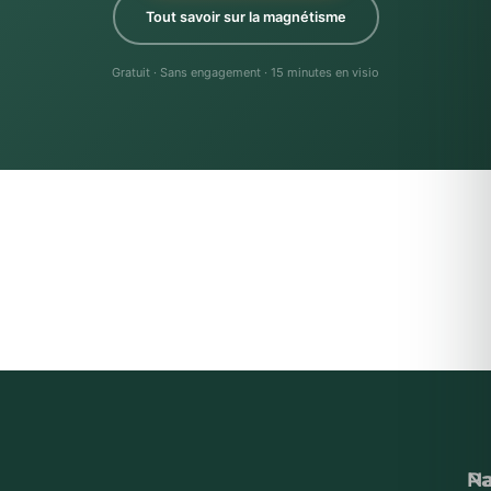
Tout savoir sur la magnétisme
Gratuit · Sans engagement · 15 minutes en visio
Na
P