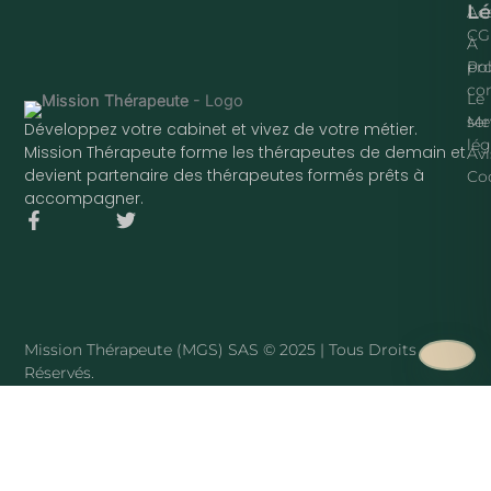
Lé
Acc
CG
À
pr
Pol
con
Le
ser
Me
Développez votre cabinet et vivez de votre métier.
lég
Mission Thérapeute forme les thérapeutes de demain et
Avi
devient partenaire des thérapeutes formés prêts à
Co
accompagner.
F
T
a
w
c
i
e
t
b
t
o
e
o
r
Mission Thérapeute (MGS) SAS © 2025 | Tous Droits
k
Réservés.
-
f
·
PLAN DU SITE
Mission Thérapeute
Le service
·
Pierre Harmant
·
La méthode
·
Tarifs
·
Avis clients
·
Blog
·
Sophrologue
·
Hypnothérapeute
·
Art-thérapeute