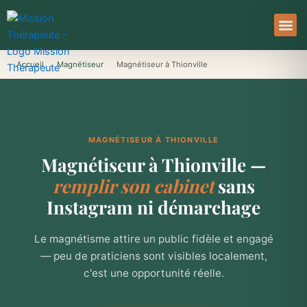
Aller
au
contenu
À Pro
Le Ser
Accueil
›
Magnétiseur
›
Magnétiseur à Thionville
MAGNÉTISEUR À THIONVILLE
Magnétiseur à Thionville —
remplir son cabinet
sans
Instagram ni démarchage
Le magnétisme attire un public fidèle et engagé
— peu de praticiens sont visibles localement,
c'est une opportunité réelle.