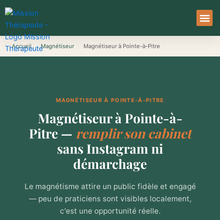
Aller
au
contenu
À Pro
Le Ser
Accueil
›
Magnétiseur
›
Magnétiseur à Pointe-à-Pitre
MAGNÉTISEUR À POINTE-À-PITRE
Magnétiseur à Pointe-à-
Pitre —
remplir son cabinet
sans Instagram ni
démarchage
Le magnétisme attire un public fidèle et engagé
— peu de praticiens sont visibles localement,
c'est une opportunité réelle.