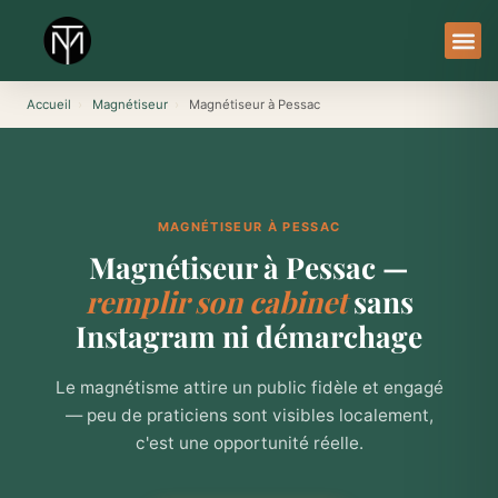
Aller
au
contenu
À Pro
Le Ser
Accueil
›
Magnétiseur
›
Magnétiseur à Pessac
MAGNÉTISEUR À PESSAC
Magnétiseur à Pessac —
remplir son cabinet
sans
Instagram ni démarchage
Le magnétisme attire un public fidèle et engagé
— peu de praticiens sont visibles localement,
c'est une opportunité réelle.