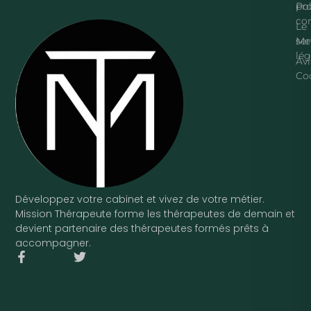
pr
Pol
con
Le
ser
Me
lég
Avi
Co
Développez votre cabinet et vivez de votre métier.
Mission Thérapeute forme les thérapeutes de demain et
devient partenaire des thérapeutes formés prêts à
accompagner.
F
T
a
w
c
i
e
t
b
t