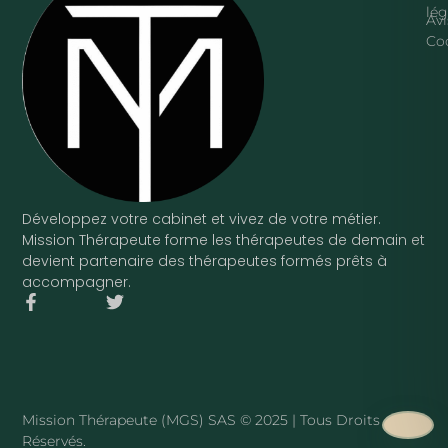
lég
Avi
Co
Développez votre cabinet et vivez de votre métier.
Mission Thérapeute forme les thérapeutes de demain et
devient partenaire des thérapeutes formés prêts à
accompagner.
F
T
a
w
c
i
e
t
b
t
o
e
o
r
Mission Thérapeute (MGS) SAS © 2025 | Tous Droits
k
Réservés.
-