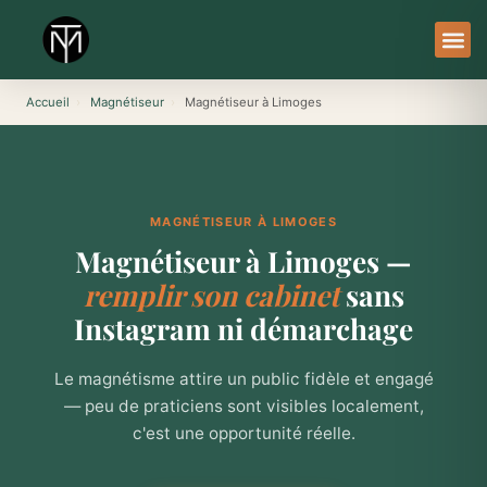
Aller
au
contenu
À Pro
Le Ser
Accueil
›
Magnétiseur
›
Magnétiseur à Limoges
MAGNÉTISEUR À LIMOGES
Magnétiseur à Limoges —
remplir son cabinet
sans
Instagram ni démarchage
Le magnétisme attire un public fidèle et engagé
— peu de praticiens sont visibles localement,
c'est une opportunité réelle.