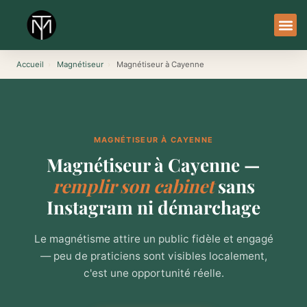
Aller
au
contenu
À Pro
Le Ser
Accueil
›
Magnétiseur
›
Magnétiseur à Cayenne
MAGNÉTISEUR À CAYENNE
Magnétiseur à Cayenne —
remplir son cabinet
sans
Instagram ni démarchage
Le magnétisme attire un public fidèle et engagé
— peu de praticiens sont visibles localement,
c'est une opportunité réelle.