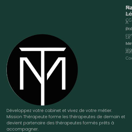
Na
P
Lé
Acc
CG
À
pr
Pol
con
Le
ser
Me
lég
Avi
Co
Développez votre cabinet et vivez de votre métier.
Mission Thérapeute forme les thérapeutes de demain et
devient partenaire des thérapeutes formés prêts à
accompagner.