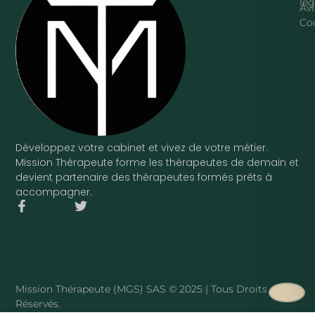
lég
Avi
Co
Développez votre cabinet et vivez de votre métier.
Mission Thérapeute forme les thérapeutes de demain et
devient partenaire des thérapeutes formés prêts à
accompagner.
F
T
a
w
c
i
e
t
b
t
o
e
o
r
Mission Thérapeute (MGS) SAS © 2025 | Tous Droits
k
Réservés.
-