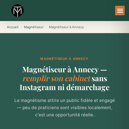
Aller
au
contenu
À Pro
Le Ser
Accueil
›
Magnétiseur
›
Magnétiseur à Annecy
MAGNÉTISEUR À ANNECY
Magnétiseur à Annecy —
remplir son cabinet
sans
Instagram ni démarchage
Le magnétisme attire un public fidèle et engagé
— peu de praticiens sont visibles localement,
c'est une opportunité réelle.