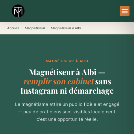
Aller
au
contenu
À Pro
Le Ser
Accueil
›
Magnétiseur
›
Magnétiseur à Albi
MAGNÉTISEUR À ALBI
Magnétiseur à Albi —
remplir son cabinet
sans
Instagram ni démarchage
Le magnétisme attire un public fidèle et engagé
— peu de praticiens sont visibles localement,
c'est une opportunité réelle.