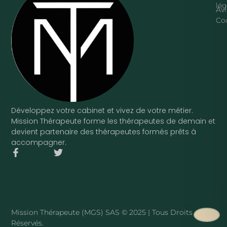
lég
Avi
Co
Développez votre cabinet et vivez de votre métier.
Mission Thérapeute forme les thérapeutes de demain et
devient partenaire des thérapeutes formés prêts à
accompagner.
F
T
a
w
c
i
e
t
b
t
o
e
o
r
Mission Thérapeute (MGS) SAS © 2025 | Tous Droits
k
Réservés.
-