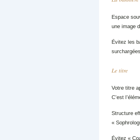
Espace souve
une image de
Évitez les b
surchargées
Le titre
Votre titre 
C’est l’éléme
Structure ef
« Sophrologu
Évitez « Coa