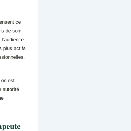
pensent ce
ns de soin
 l’audience
s plus actifs
ssionnelles,
 on est
 autorité
ne
apeute