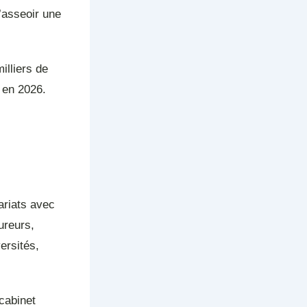
d’asseoir une
illiers de
s en 2026.
:
ariats avec
ureurs,
ersités,
cabinet