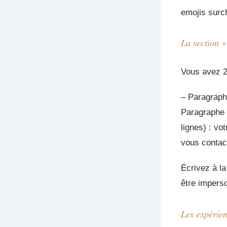
emojis surc
La section 
Vous avez 2
– Paragraphe
Paragraphe 2
lignes) : vo
vous contact
Écrivez à l
être impers
Les expérie