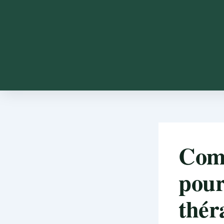
Comm
pour
thér