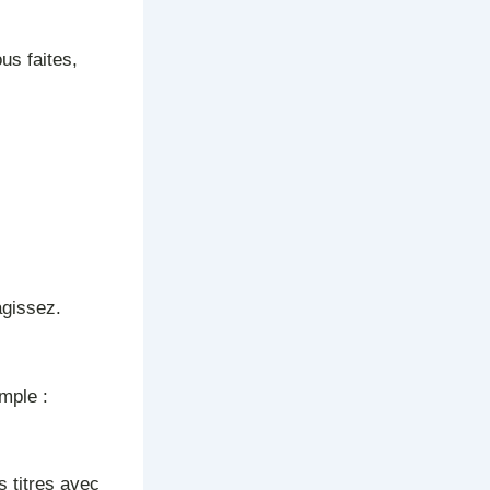
us faites,
agissez.
emple :
s titres avec