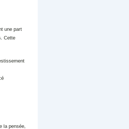
nt une part
s. Cette
vestissement
cé
e la pensée,