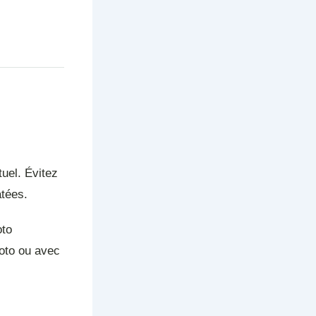
tuel. Évitez
atées.
oto
hoto ou avec