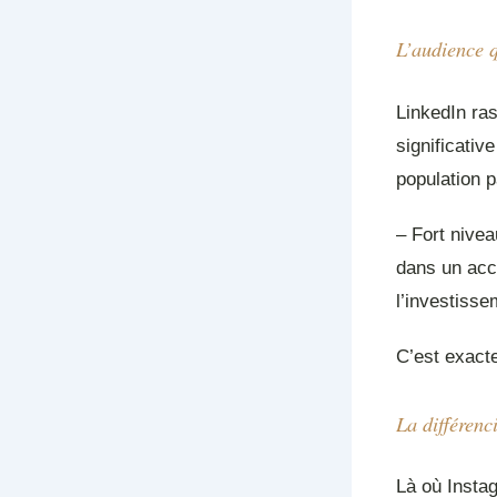
L’audience q
LinkedIn ras
significativ
population p
– Fort nivea
dans un acc
l’investiss
C’est exacte
La différenc
Là où Insta