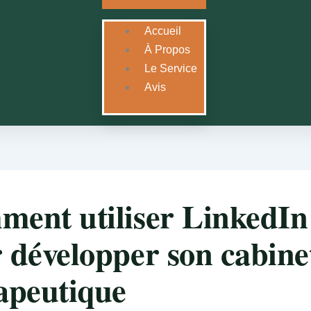
Accueil
À Propos
Le Service
Avis
ent utiliser LinkedIn
 développer son cabine
apeutique