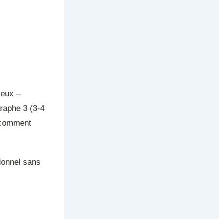
jeux –
graphe 3 (3-4
: comment
ionnel sans