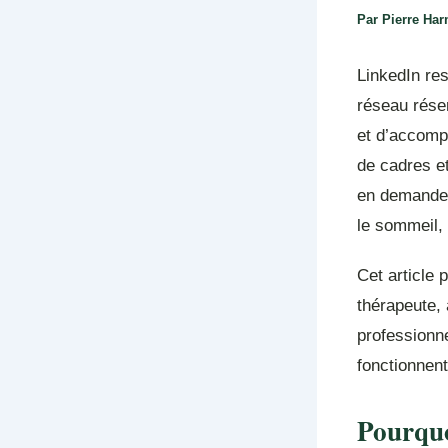
Par
Pierre Ha
LinkedIn re
réseau réser
et d’accomp
de cadres et
en demande d
le sommeil, 
Cet article
thérapeute, 
professionn
fonctionnent
Pourquo