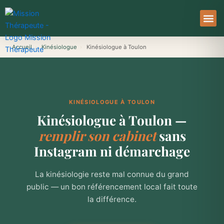
Aller
au
contenu
À Pro
Le Ser
Accueil
›
Kinésiologue
›
Kinésiologue à Toulon
KINÉSIOLOGUE À TOULON
Kinésiologue à Toulon —
remplir son cabinet
sans
Instagram ni démarchage
La kinésiologie reste mal connue du grand
public — un bon référencement local fait toute
la différence.