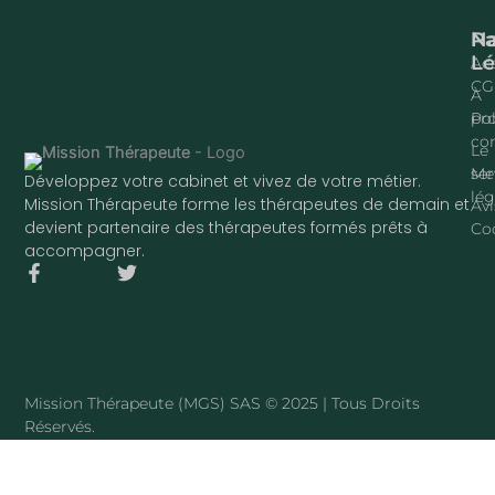
Na
P
Lé
Acc
CG
À
pr
Pol
con
Le
ser
Me
Développez votre cabinet et vivez de votre métier.
lég
Mission Thérapeute forme les thérapeutes de demain et
Avi
devient partenaire des thérapeutes formés prêts à
Co
accompagner.
F
T
a
w
c
i
e
t
b
t
o
e
o
r
Mission Thérapeute (MGS) SAS © 2025 | Tous Droits
k
Réservés.
-
f
·
PLAN DU SITE
Mission Thérapeute
Le service
·
Pierre Harmant
·
La méthode
·
Tarifs
·
Avis clients
·
Blog
·
Sophrologue
·