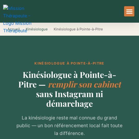
Aller
au
contenu
À Pro
Le Ser
Accueil
›
Kinésiologue
›
Kinésiologue à Pointe-à-Pitre
KINÉSIOLOGUE À POINTE-À-PITRE
Kinésiologue à Pointe-à-
Pitre —
remplir son cabinet
sans Instagram ni
démarchage
La kinésiologie reste mal connue du grand
public — un bon référencement local fait toute
la différence.