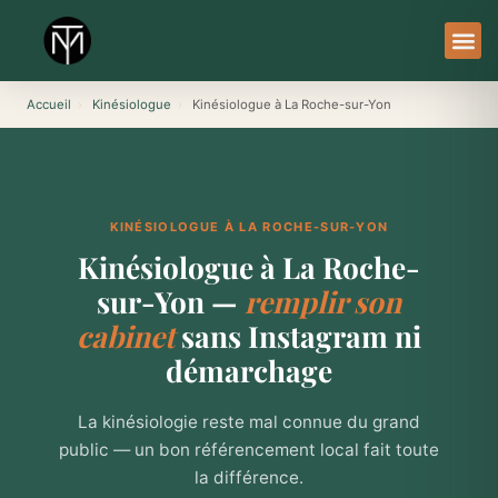
Aller
au
contenu
À Pro
Le Ser
Accueil
›
Kinésiologue
›
Kinésiologue à La Roche-sur-Yon
KINÉSIOLOGUE À LA ROCHE-SUR-YON
Kinésiologue à La Roche-
sur-Yon —
remplir son
cabinet
sans Instagram ni
démarchage
La kinésiologie reste mal connue du grand
public — un bon référencement local fait toute
la différence.