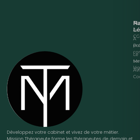
Na
P
Lé
Acc
CG
À
pr
Pol
con
Le
ser
Me
lég
Avi
Co
Développez votre cabinet et vivez de votre métier.
Mission Thérapeute forme les thérapeutes de demain et