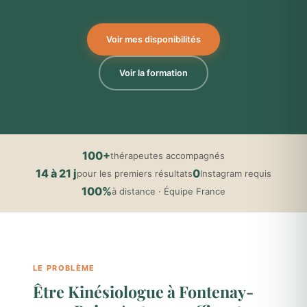
Voir mes disponibilités
Voir la formation
100+
thérapeutes accompagnés
14 à 21 j
0
pour les premiers résultats
Instagram requis
100%
à distance · Équipe France
LE PROBLÈME
Être Kinésiologue à Fontenay-