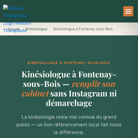
Aller
au
contenu
À Pro
Le Ser
Accueil
›
Kinésiologue
›
Kinésiologue à Fontenay-sous-Bois
KINÉSIOLOGUE À FONTENAY-SOUS-BOIS
Kinésiologue à Fontenay-
sous-Bois —
remplir son
cabinet
sans Instagram ni
démarchage
La kinésiologie reste mal connue du grand
public — un bon référencement local fait toute
la différence.