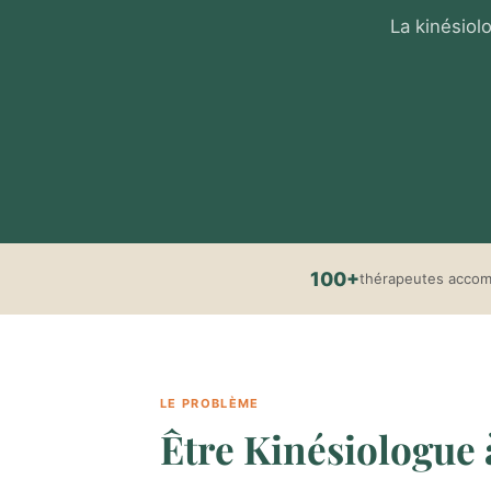
La kinésiol
100+
thérapeutes acco
LE PROBLÈME
Être Kinésiologue à