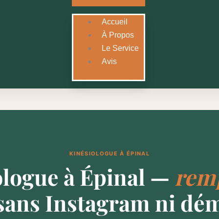
Accueil
À Propos
Le Service
Avis
KINÉSIOLOGUE À ÉPINAL
ologue à Épinal —
remp
sans Instagram ni dé