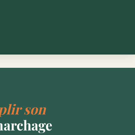
lir son
marchage