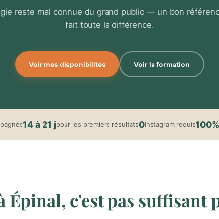
ogie reste mal connue du grand public — un bon référen
fait toute la différence.
Voir mes disponibilités
Voir la formation
14 à 21 j
0
100%
mpagnés
pour les premiers résultats
Instagram requis
 Épinal, c'est pas suffisant p