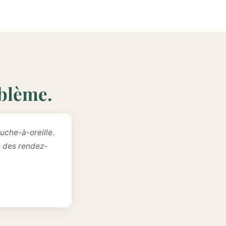
oblème.
uche-à-oreille.
e des rendez-