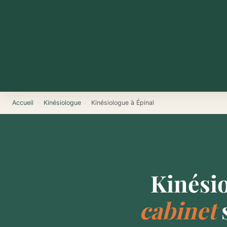
Accueil
›
Kinésiologue
›
Kinésiologue à Épinal
Kinési
cabinet