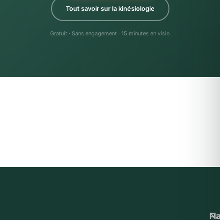
Tout savoir sur la kinésiologie
Gratuit · Sans engagement · 15 minutes en visio
Na
P