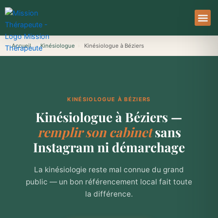
Aller
au
contenu
À Pro
Le Ser
Accueil
›
Kinésiologue
›
Kinésiologue à Béziers
KINÉSIOLOGUE À BÉZIERS
Kinésiologue à Béziers —
remplir son cabinet
sans
Instagram ni démarchage
La kinésiologie reste mal connue du grand
public — un bon référencement local fait toute
la différence.