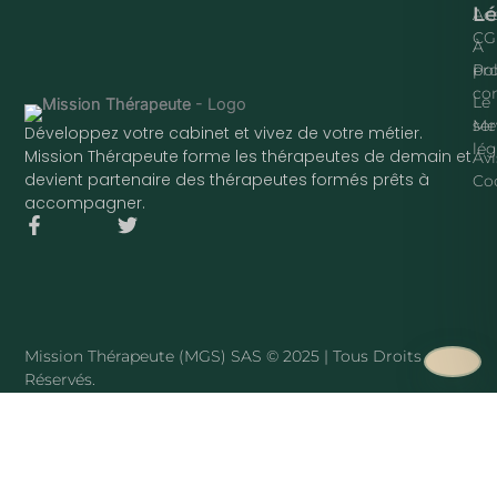
Lé
Acc
CG
À
pr
Pol
con
Le
ser
Me
Développez votre cabinet et vivez de votre métier.
lég
Mission Thérapeute forme les thérapeutes de demain et
Avi
devient partenaire des thérapeutes formés prêts à
Co
accompagner.
F
T
a
w
c
i
e
t
b
t
o
e
o
r
Mission Thérapeute (MGS) SAS © 2025 | Tous Droits
k
Réservés.
-
f
·
PLAN DU SITE
Mission Thérapeute
Le service
·
Pierre Harmant
·
La méthode
·
Tarifs
·
Avis clients
·
Blog
·
Sophrologue
·
Hypnothérapeute
·
Art-thérapeute