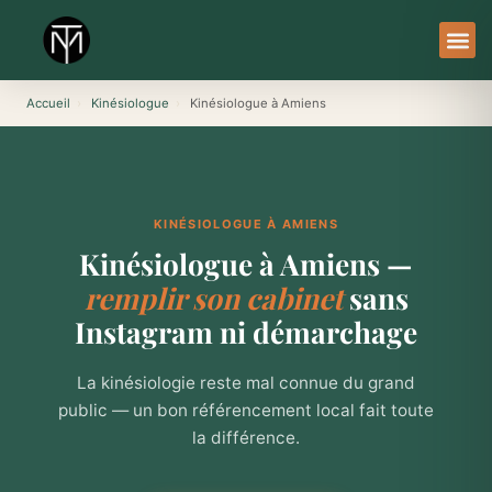
Aller
au
contenu
À Pro
Le Ser
Accueil
›
Kinésiologue
›
Kinésiologue à Amiens
KINÉSIOLOGUE À AMIENS
Kinésiologue à Amiens —
remplir son cabinet
sans
Instagram ni démarchage
La kinésiologie reste mal connue du grand
public — un bon référencement local fait toute
la différence.