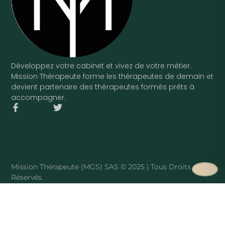
Développez votre cabinet et vivez de votre métier.
Mission Thérapeute forme les thérapeutes de demain et
devient partenaire des thérapeutes formés prêts à
accompagner.
F
T
a
w
c
i
e
t
b
t
o
e
o
r
Mission Thérapeute (MGS) SAS © 2025 | Tous Droits
k
Réservés.
-
f
·
PLAN DU SITE
Mission Thérapeute
Le service
·
Pierre Harmant
·
La méthode
·
Tarifs
·
Avis clients
·
Blog
·
Sophrologue
·
Hypnothérapeute
·
Art-thérapeute