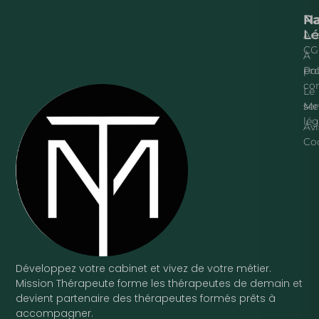
Na
P
Lé
Acc
CG
À
pr
Pol
con
Le
ser
Me
lég
Avi
Co
Développez votre cabinet et vivez de votre métier.
Mission Thérapeute forme les thérapeutes de demain et
devient partenaire des thérapeutes formés prêts à
accompagner.