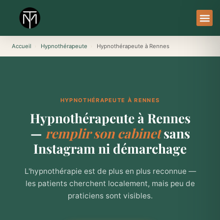
Aller
au
contenu
À Pro
Le Ser
Accueil
›
Hypnothérapeute
›
Hypnothérapeute à Rennes
HYPNOTHÉRAPEUTE À RENNES
Hypnothérapeute à Rennes
—
remplir son cabinet
sans
Instagram ni démarchage
L'hypnothérapie est de plus en plus reconnue —
les patients cherchent localement, mais peu de
praticiens sont visibles.