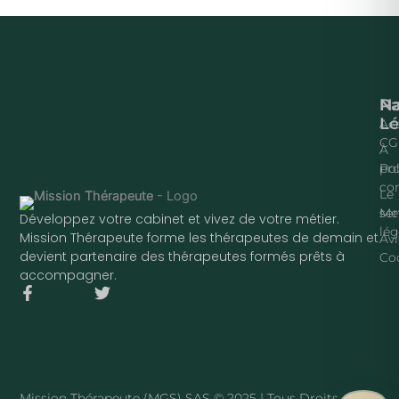
Na
P
Lé
Acc
CG
À
pr
Pol
con
Le
ser
Me
Développez votre cabinet et vivez de votre métier.
lég
Mission Thérapeute forme les thérapeutes de demain et
Avi
devient partenaire des thérapeutes formés prêts à
Co
accompagner.
F
T
a
w
c
i
e
t
b
t
o
e
o
r
Mission Thérapeute (MGS) SAS © 2025 | Tous Droits