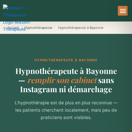
Aller
au
contenu
À Pro
Le Ser
Accueil
›
Hypnothérapeute
›
Hypnothérapeute à Bayonne
HYPNOTHÉRAPEUTE À BAYONNE
Hypnothérapeute à Bayonne
—
remplir son cabinet
sans
Instagram ni démarchage
L'hypnothérapie est de plus en plus reconnue —
les patients cherchent localement, mais peu de
praticiens sont visibles.