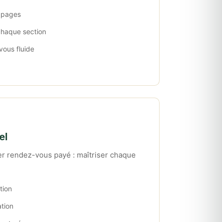
s pages
chaque section
vous fluide
el
er rendez-vous payé : maîtriser chaque
tion
ation