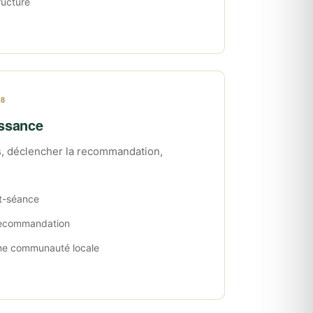
ructuré
 8
issance
ts, déclencher la recommandation,
st-séance
ecommandation
une communauté locale