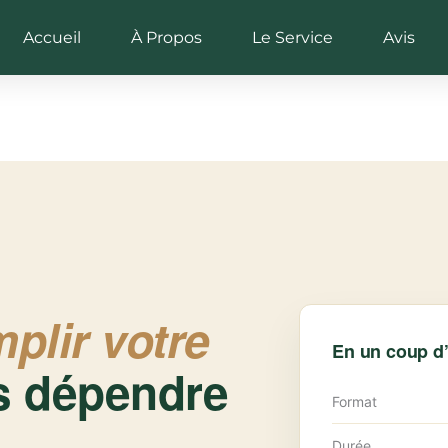
Accueil
À Propos
Le Service
Avis
plir votre
En un coup d
 dépendre
Format
Durée