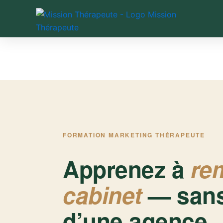
Aller
au
contenu
FORMATION MARKETING THÉRAPEUTE
Apprenez à
rem
cabinet
— sans
d’une agence.